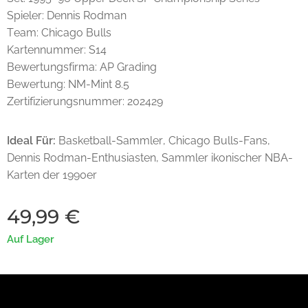
Spieler: Dennis Rodman
Team: Chicago Bulls
Kartennummer: S14
Bewertungsfirma: AP Grading
Bewertung: NM-Mint 8.5
Zertifizierungsnummer: 202429
Ideal Für:
Basketball-Sammler, Chicago Bulls-Fans,
Dennis Rodman-Enthusiasten, Sammler ikonischer NBA-
Karten der 1990er
49,99
€
Auf Lager