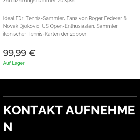
Zertifizierungsnummer: 202486
Ideal Für: Tennis-Sammler, Fans von Roger Federer &
Novak Djokovic, US Open-Enthusiasten, Sammler
ikonischer Tennis-Karten der 2000er
99,99
€
Auf Lager
KONTAKT
AUFNEHME
N