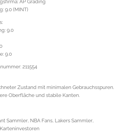
gsfirma: AP Grading
: 9.0 (MINT)
s:
g: 9.0
0
.0
e: 9.0
tsnummer: 211554
hneter Zustand mit minimalen Gebrauchsspuren.
ere Oberfläche und stabile Kanten.
nt Sammler, NBA Fans, Lakers Sammler,
Karteninvestoren