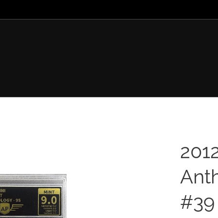
201
Ant
#39 