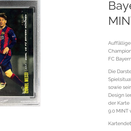
Bay
MIN
Auffällig
Champions
FC Bayern
Die Darst
Spielsitu
sowie sei
Design le
der Karte
9.0 MINT 
Kartendeta