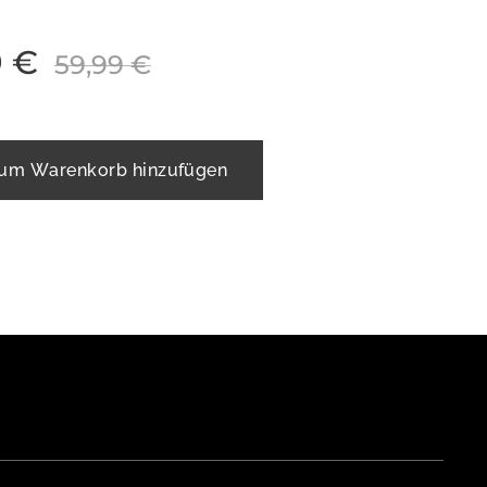
9
€
59,99
€
um Warenkorb hinzufügen