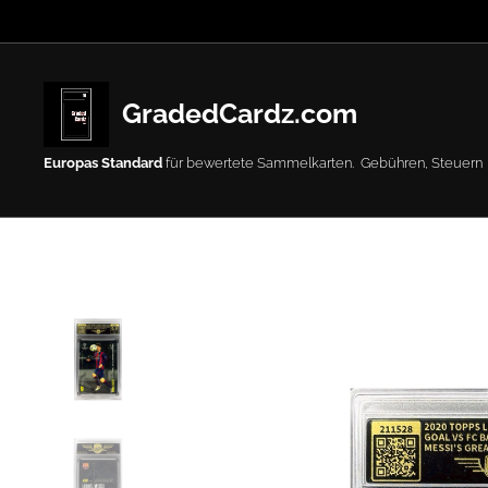
GradedCardz.com
Europas Standard
für bewertete Sammelkarten. Gebühren, Steuern
oder Abgaben.