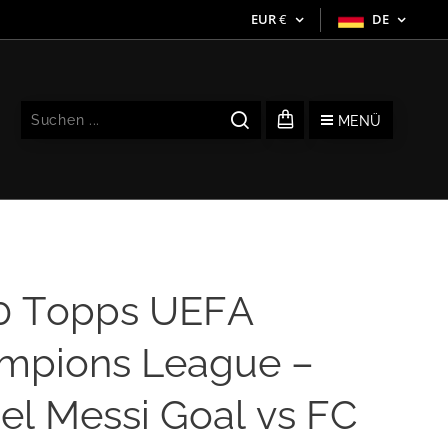
EUR
€
DE
MENÜ
0 Topps UEFA
mpions League –
el Messi Goal vs FC