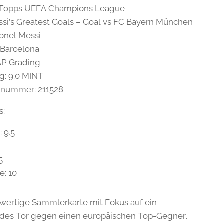
0 Topps UEFA Champions League
essi’s Greatest Goals – Goal vs FC Bayern München
ionel Messi
 Barcelona
AP Grading
g: 9.0 MINT
tsnummer: 211528
s:
 9.5
5
e: 10
wertige Sammlerkarte mit Fokus auf ein
des Tor gegen einen europäischen Top-Gegner.