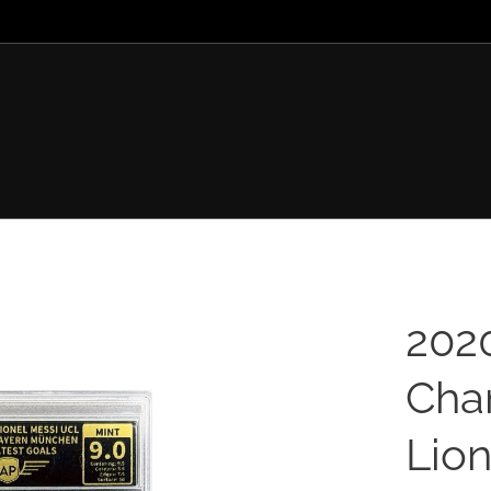
202
Cha
Lion