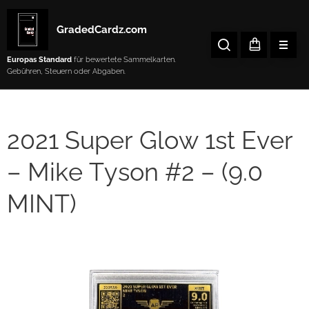
GradedCardz.com
Europas Standard
für bewertete Sammelkarten.
Gebühren, Steuern oder Abgaben.
2021 Super Glow 1st Ever
– Mike Tyson #2 – (9.0
MINT)