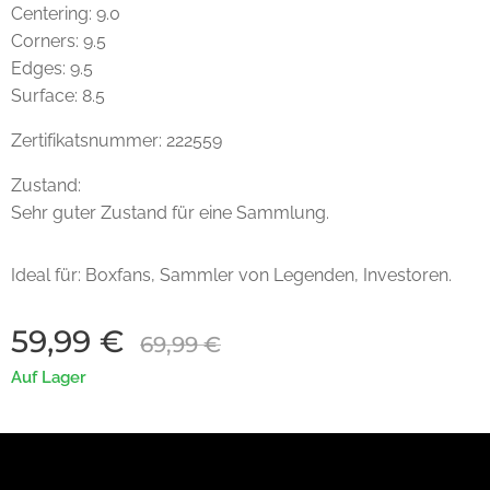
Centering: 9.0
Corners: 9.5
Edges: 9.5
Surface: 8.5
Zertifikatsnummer: 222559
Zustand:
Sehr guter Zustand für eine Sammlung.
Ideal für: Boxfans, Sammler von Legenden, Investoren.
59,99
€
69,99
€
Auf Lager