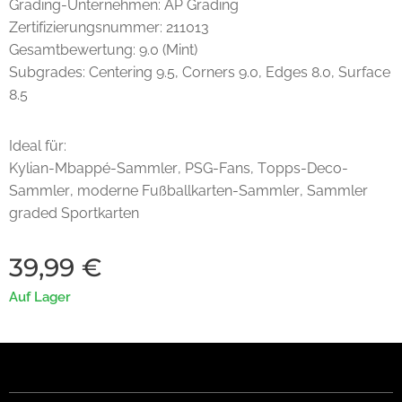
Grading-Unternehmen: AP Grading
Zertifizierungsnummer: 211013
Gesamtbewertung: 9.0 (Mint)
Subgrades: Centering 9.5, Corners 9.0, Edges 8.0, Surface
8.5
Ideal für:
Kylian-Mbappé-Sammler, PSG-Fans, Topps-Deco-
Sammler, moderne Fußballkarten-Sammler, Sammler
graded Sportkarten
39,99
€
Auf Lager