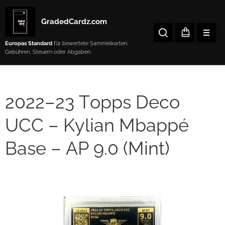
GradedCardz.com
Europas Standard
für bewertete Sammelkarten.
Gebühren, Steuern oder Abgaben.
2022–23 Topps Deco
UCC – Kylian Mbappé
Base – AP 9.0 (Mint)