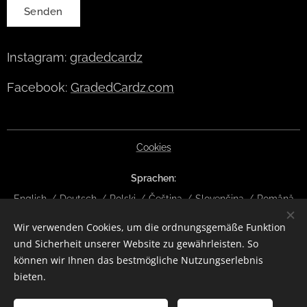
Senden
Instagram:
gradedcardz
Facebook:
GradedCardz.com
Cookies
Sprachen
English
Deutsch
Polski
Čeština
Slovenčina
Română
Wir verwenden Cookies, um die ordnungsgemäße Funktion
Währung
und Sicherheit unserer Website zu gewährleisten. So
EUR €
CZK Kč
DKK kr
NOK kr
GBP £
SEK kr
CHF
können wir Ihnen das bestmögliche Nutzungserlebnis
HUF Ft
ISK kr
USD $
PLN zł
RON lei
bieten.