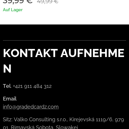
39,99
€
49,99
€
Auf Lager
KONTAKT
AUFNEHME
N
Tel
. +421 911 484 312
Email
info@gradedcardz.com
Sitz: Valko Consulting s.r.o., Kirejevská 1119/6, 979
01, Rimavská Sobota, Slowakei