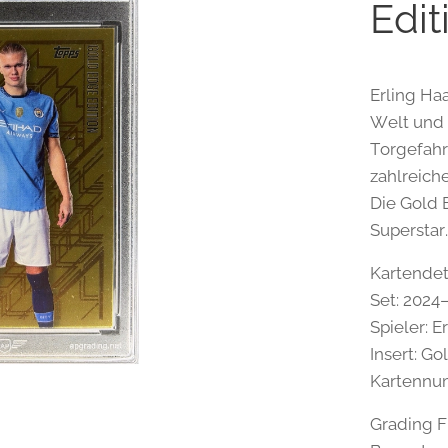
Edit
Erling Ha
Welt und 
Torgefahr
zahlreich
Die Gold 
Superstar
Kartendeta
Set: 2024
Spieler: E
Insert: Go
Kartennu
Grading F