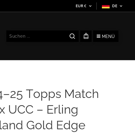
EUR
€
DE
MENÜ
4–25 Topps Match
x UCC – Erling
land Gold Edge