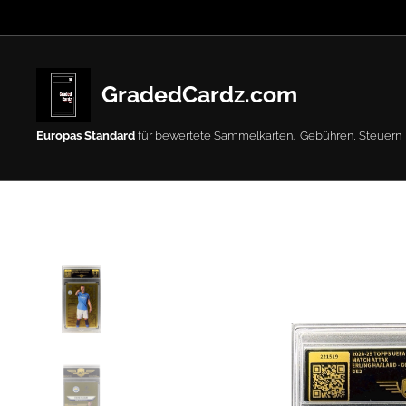
GradedCardz.com
Europas Standard
für bewertete Sammelkarten. Gebühren, Steuern
oder Abgaben.