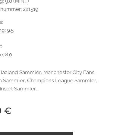
: 9.0 (MINT)
tsnummer: 221519
s:
g: 9.5
0
.0
e: 8.0
: Haaland Sammler, Manchester City Fans,
 Sammler, Champions League Sammler,
Insert Sammler.
9
€