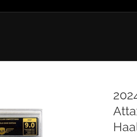
202
Atta
Haa