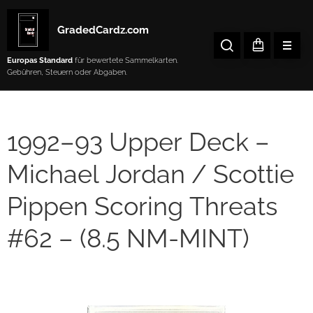
GradedCardz.com
Europas Standard
für bewertete Sammelkarten.
Gebühren, Steuern oder Abgaben.
1992–93 Upper Deck –
Michael Jordan / Scottie
Pippen Scoring Threats
#62 – (8.5 NM-MINT)