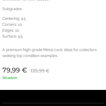
Subgrades:
Centering: 9.5
Corners: 10
Edges: 10
Surface: 9.5
A premium high-grade Messi card, ideal for collectors
seeking top condition examples.
79,99
€
139,99
€
Skladem