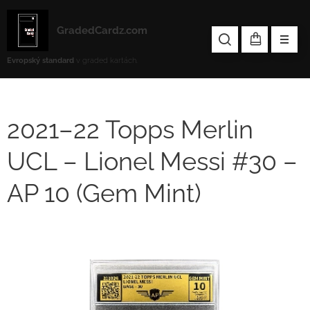
GradedCardz.com
Evropský standard
v graded kartách.
2021–22 Topps Merlin
UCL – Lionel Messi #30 –
AP 10 (Gem Mint)