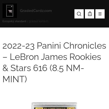
GradedCardz.com
Evropský standard
v graded kartách.
2022-23 Panini Chronicles
– LeBron James Rookies
& Stars 616 (8.5 NM-
MINT)