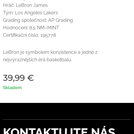
Hráč: LeBron James
Tým: Los Angeles Lakers
Grading společnost: AP Grading
Hodnocení: 8.5 NM–MINT
Certifikační číslo: 195778
LeBron je symbolem konzistence a jedné z
nejvýraznějších érá basketbalu.
39,99
€
Skladem
KONTAKTUJTE
NÁS