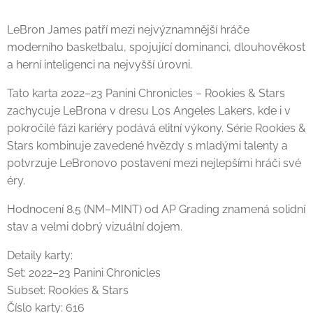
LeBron James patří mezi nejvýznamnější hráče
moderního basketbalu, spojující dominanci, dlouhověkost
a herní inteligenci na nejvyšší úrovni.
Tato karta 2022–23 Panini Chronicles – Rookies & Stars
zachycuje LeBrona v dresu Los Angeles Lakers, kde i v
pokročilé fázi kariéry podává elitní výkony. Série Rookies &
Stars kombinuje zavedené hvězdy s mladými talenty a
potvrzuje LeBronovo postavení mezi nejlepšími hráči své
éry.
Hodnocení 8.5 (NM–MINT) od AP Grading znamená solidní
stav a velmi dobrý vizuální dojem.
Detaily karty:
Set: 2022–23 Panini Chronicles
Subset: Rookies & Stars
Číslo karty: 616