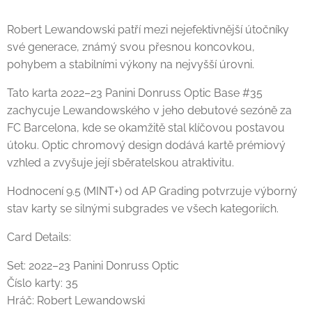
Robert Lewandowski patří mezi nejefektivnější útočníky
své generace, známý svou přesnou koncovkou,
pohybem a stabilními výkony na nejvyšší úrovni.
Tato karta 2022–23 Panini Donruss Optic Base #35
zachycuje Lewandowského v jeho debutové sezóně za
FC Barcelona, kde se okamžitě stal klíčovou postavou
útoku. Optic chromový design dodává kartě prémiový
vzhled a zvyšuje její sběratelskou atraktivitu.
Hodnocení 9.5 (MINT+) od AP Grading potvrzuje výborný
stav karty se silnými subgrades ve všech kategoriích.
Card Details:
Set: 2022–23 Panini Donruss Optic
Číslo karty: 35
Hráč: Robert Lewandowski