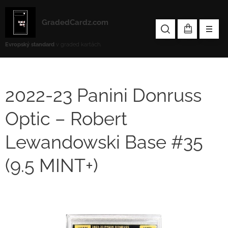
GradedCardz.com
Evropský standard
v graded kartách.
2022-23 Panini Donruss
Optic – Robert
Lewandowski Base #35
(9.5 MINT+)