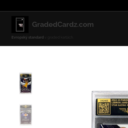
GradedCardz.com
Evropský standard
v graded kartách.