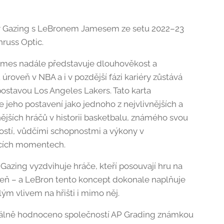
ar Gazing s LeBronem Jamesem ze setu 2022–23
nruss Optic.
mes nadále představuje dlouhověkost a
úroveň v NBA a i v pozdější fázi kariéry zůstává
postavou Los Angeles Lakers. Tato karta
e jeho postavení jako jednoho z nejvlivnějších a
ějších hráčů v historii basketbalu, známého svou
ostí, vůdčími schopnostmi a výkony v
ících momentech.
 Gazing vyzdvihuje hráče, kteří posouvají hru na
veň – a LeBron tento koncept dokonale naplňuje
ým vlivem na hřišti i mimo něj.
álně hodnoceno společností AP Grading známkou