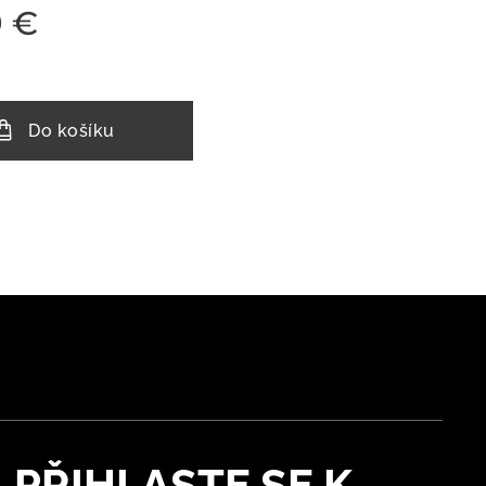
9
€
Do košíku
PŘIHLASTE SE K