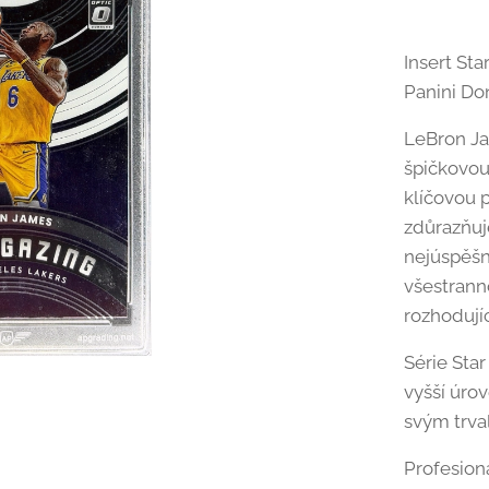
Insert St
Panini Do
LeBron Ja
špičkovou 
klíčovou 
zdůrazňuj
nejúspěšn
všestrann
rozhoduj
Série Star
vyšší úro
svým trval
Profesion