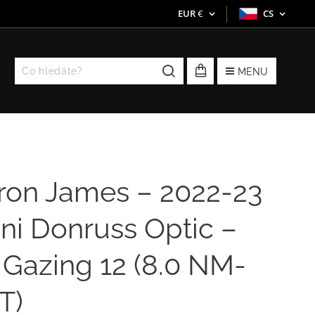
EUR
€
CS
MENU
ron James – 2022-23
ni Donruss Optic –
 Gazing 12 (8.0 NM-
T)