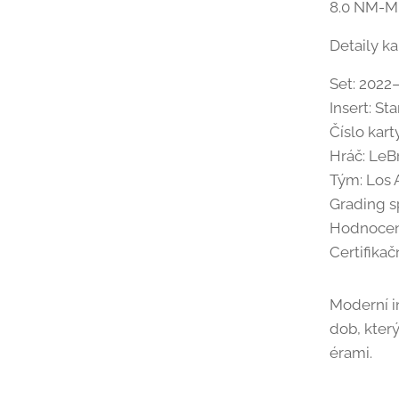
8.0 NM-M
Detaily ka
Set: 2022
Insert: St
Číslo karty
Hráč: Le
Tým: Los 
Grading s
Hodnocen
Certifikač
Moderní i
dob, kter
érami.