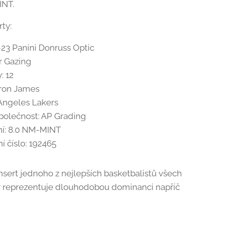
INT.
rty:
–23 Panini Donruss Optic
ar Gazing
: 12
Bron James
Angeles Lakers
polečnost: AP Grading
í: 8.0 NM-MINT
ní číslo: 192465
nsert jednoho z nejlepších basketbalistů všech
ý reprezentuje dlouhodobou dominanci napříč