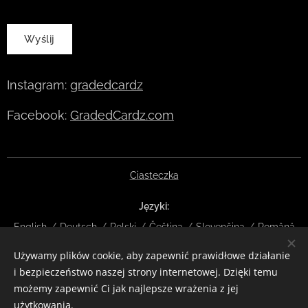
Wyślij
Instagram:
gradedcardz
Facebook:
GradedCardz.com
Ciasteczka
Języki
English
Deutsch
Polski
Čeština
Slovenčina
Română
Używamy plików cookie, aby zapewnić prawidłowe działanie
Waluty
i bezpieczeństwo naszej strony internetowej. Dzięki temu
EUR €
CZK Kč
DKK kr
NOK kr
GBP £
SEK kr
CHF
możemy zapewnić Ci jak najlepsze wrażenia z jej
HUF Ft
ISK kr
USD $
PLN zł
RON lei
użytkowania.