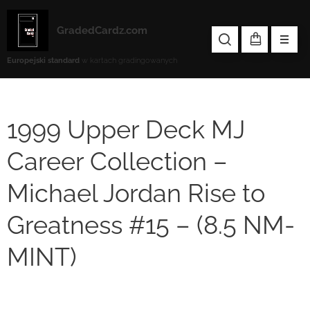
GradedCardz.com
Europejski standard
w kartach gradingowanych
1999 Upper Deck MJ
Career Collection –
Michael Jordan Rise to
Greatness #15 – (8.5 NM-
MINT)