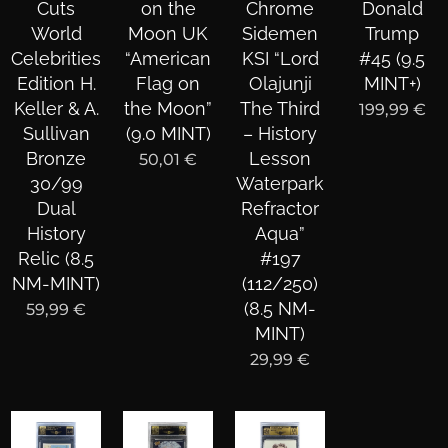
Cuts
on the
Chrome
Donald
World
Moon UK
Sidemen
Trump
Celebrities
“American
KSI “Lord
#45 (9.5
Edition H.
Flag on
Olajunji
MINT+)
Keller & A.
the Moon”
The Third
199,99
€
Sullivan
(9.0 MINT)
– History
Bronze
Lesson
50,01
€
30/99
Waterpark
Dual
Refractor
History
Aqua”
Relic (8.5
#197
NM-MINT)
(112/250)
(8.5 NM-
59,99
€
MINT)
29,99
€