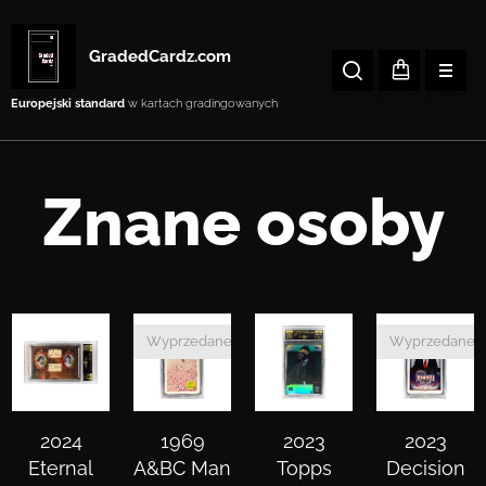
GradedCardz.com
Europejski standard
w kartach gradingowanych
Znane osoby
Wyprzedane
Wyprzedane
2024
1969
2023
2023
Eternal
A&BC Man
Topps
Decision