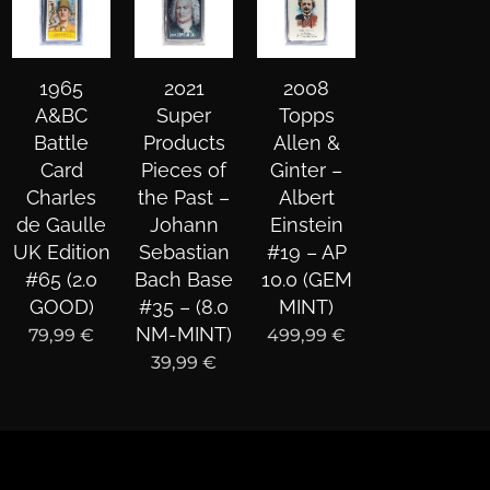
1965
2021
2008
A&BC
Super
Topps
Battle
Products
Allen &
Card
Pieces of
Ginter –
Charles
the Past –
Albert
de Gaulle
Johann
Einstein
UK Edition
Sebastian
#19 – AP
#65 (2.0
Bach Base
10.0 (GEM
GOOD)
#35 – (8.0
MINT)
NM-MINT)
79,99
€
499,99
€
39,99
€