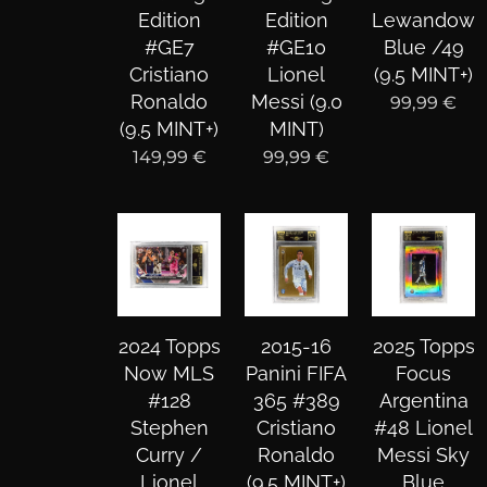
Edition
Edition
Lewandows
#GE7
#GE10
Blue /49
Cristiano
Lionel
(9.5 MINT+)
Ronaldo
Messi (9.0
99,99
€
(9.5 MINT+)
MINT)
149,99
€
99,99
€
2024 Topps
2015-16
2025 Topps
Now MLS
Panini FIFA
Focus
#128
365 #389
Argentina
Stephen
Cristiano
#48 Lionel
Curry /
Ronaldo
Messi Sky
Lionel
(9.5 MINT+)
Blue