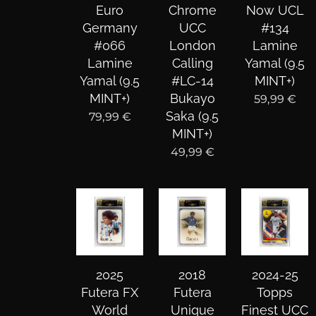
Euro
Chrome
Now UCL
Germany
UCC
#134
#066
London
Lamine
Lamine
Calling
Yamal (9.5
Yamal (9.5
#LC-14
MINT+)
MINT+)
Bukayo
59,99
€
Saka (9.5
79,99
€
MINT+)
49,99
€
2025
2018
2024-25
Futera FX
Futera
Topps
World
Unique
Finest UCC