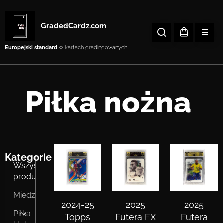
GradedCardz.com
Europejski standard
w kartach gradingowanych
Piłka nożna
Kategorie
Wszystkie
produkty
Międzynarodowe
2024-25
2025
2025
Piłka
Topps
Futera FX
Futera