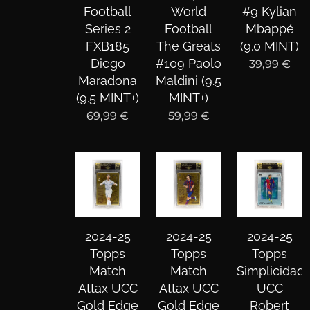
Football
World
#9 Kylian
Series 2
Football
Mbappé
FXB185
The Greats
(9.0 MINT)
Diego
#109 Paolo
39,99
€
Maradona
Maldini (9.5
(9.5 MINT+)
MINT+)
69,99
€
59,99
€
2024-25
2024-25
2024-25
Topps
Topps
Topps
Match
Match
Simplicidad
Attax UCC
Attax UCC
UCC
Gold Edge
Gold Edge
Robert