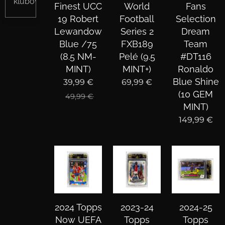
klubowa
Finest UCC
World
Fans
19 Robert
Football
Selection
Lewandowski
Series 2
Dream
Blue /75
FXB189
Team
(8.5 NM-
Pelé (9.5
#DT116
MINT)
MINT+)
Ronaldo
Blue Shine
39,99
€
69,99
€
(10 GEM
49,99
€
MINT)
149,99
€
2024 Topps
2023-24
2024-25
Now UEFA
Topps
Topps