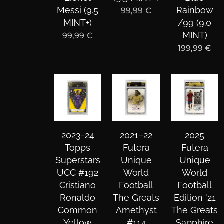
Messi (9.5
Rainbow
99,99
€
MINT+)
/99 (9.0
MINT)
99,99
€
199,99
€
2023-24
2021–22
2025
Topps
Futera
Futera
Superstars
Unique
Unique
UCC #192
World
World
Cristiano
Football
Football
Ronaldo
The Greats
Edition '21
Common
Amethyst
The Greats
Yellow
#114
Sapphire