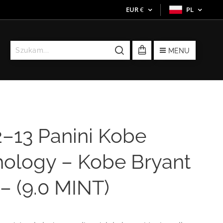
EUR
€
PL
MENU
2–13 Panini Kobe
hology – Kobe Bryant
– (9.0 MINT)