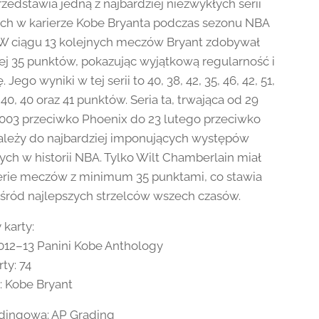
rzedstawia jedną z najbardziej niezwykłych serii
h w karierze Kobe Bryanta podczas sezonu NBA
W ciągu 13 kolejnych meczów Bryant zdobywał
ej 35 punktów, pokazując wyjątkową regularność i
 Jego wyniki w tej serii to 40, 38, 42, 35, 46, 42, 51,
, 40, 40 oraz 41 punktów. Seria ta, trwająca od 29
2003 przeciwko Phoenix do 23 lutego przeciwko
należy do najbardziej imponujących występów
ch w historii NBA. Tylko Wilt Chamberlain miał
erie meczów z minimum 35 punktami, co stawia
śród najlepszych strzelców wszech czasów.
 karty:
012–13 Panini Kobe Anthology
ty: 74
 Kobe Bryant
dingowa: AP Grading