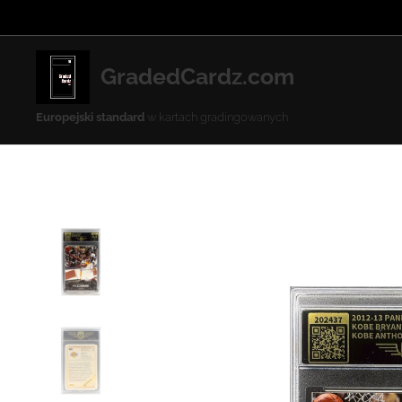
GradedCardz.com
Europejski standard
w kartach gradingowanych