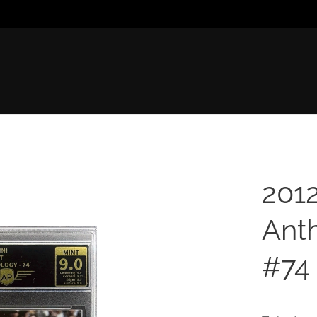
201
Ant
#74 