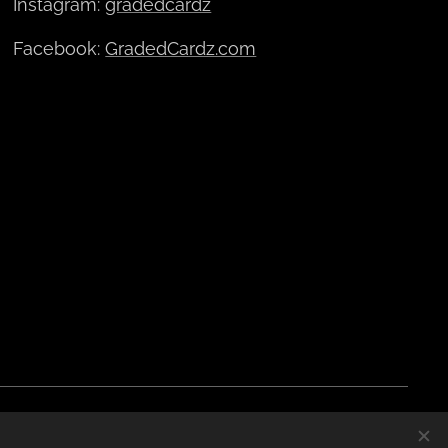
Instagram:
gradedcardz
Facebook:
GradedCardz.com
ski
Waluty
EUR €
CZK Kč
DKK kr
Română
NOK kr
GBP £
SEK kr