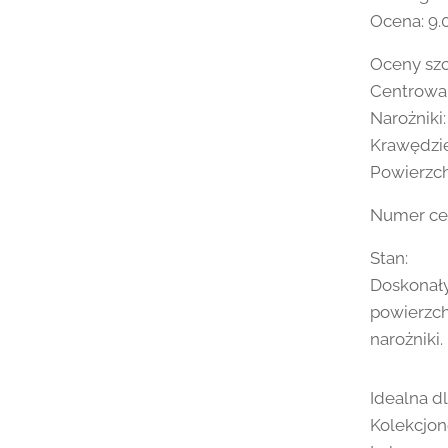
Ocena: 9.
Oceny sz
Centrowan
Narożniki:
Krawędzie
Powierzch
Numer cer
Stan:
Doskonały
powierzch
narożniki.
Idealna dl
Kolekcjon