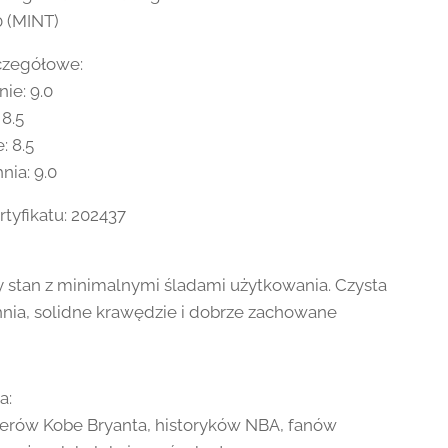
0 (MINT)
czegółowe:
ie: 9.0
 8.5
: 8.5
nia: 9.0
tyfikatu: 202437
 stan z minimalnymi śladami użytkowania. Czysta
nia, solidne krawędzie i dobrze zachowane
a:
erów Kobe Bryanta, historyków NBA, fanów