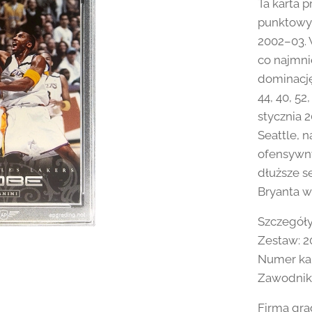
Ta karta p
punktowyc
2002–03. 
co najmni
dominację.
44, 40, 52
stycznia 
Seattle, 
ofensywny
dłuższe s
Bryanta w
Szczegóły
Zestaw: 2
Numer kar
Zawodnik:
Firma gra