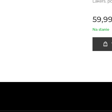
Lakers, p
59,9
Na stanie