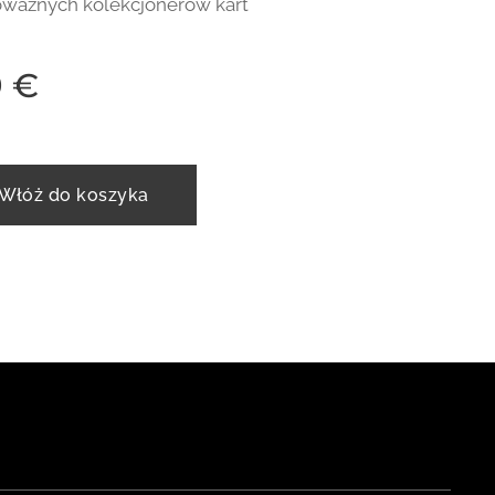
oważnych kolekcjonerów kart
9
€
Włóż do koszyka