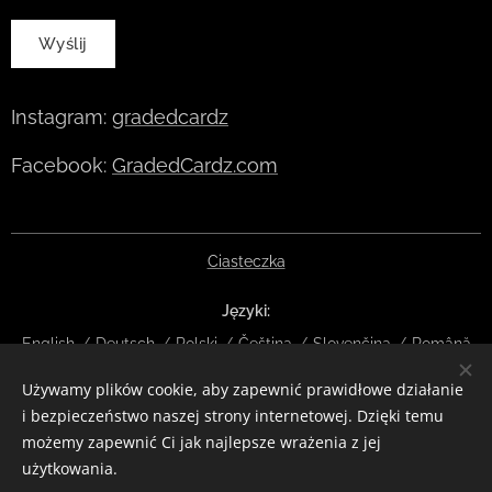
Wyślij
Instagram:
gradedcardz
Facebook:
GradedCardz.com
Ciasteczka
Języki
English
Deutsch
Polski
Čeština
Slovenčina
Română
Używamy plików cookie, aby zapewnić prawidłowe działanie
Waluty
i bezpieczeństwo naszej strony internetowej. Dzięki temu
EUR €
CZK Kč
DKK kr
NOK kr
GBP £
SEK kr
CHF
możemy zapewnić Ci jak najlepsze wrażenia z jej
HUF Ft
ISK kr
USD $
PLN zł
RON lei
użytkowania.