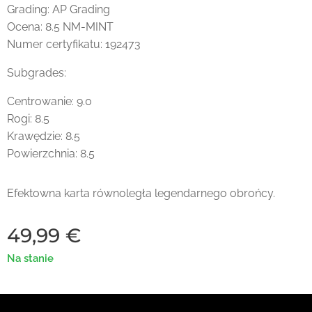
Grading: AP Grading
Ocena: 8.5 NM-MINT
Numer certyfikatu: 192473
Subgrades:
Centrowanie: 9.0
Rogi: 8.5
Krawędzie: 8.5
Powierzchnia: 8.5
Efektowna karta równoległa legendarnego obrońcy.
49,99
€
Na stanie