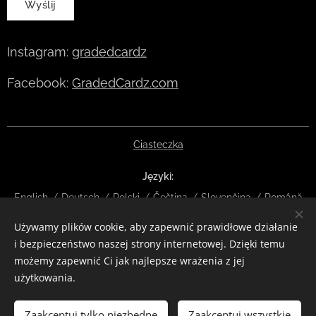
Wyślij
Instagram:
gradedcardz
Facebook:
GradedCardz.com
Ciasteczka
Języki
English
Deutsch
Polski
Čeština
Slovenčina
Română
Używamy plików cookie, aby zapewnić prawidłowe działanie
Waluty
i bezpieczeństwo naszej strony internetowej. Dzięki temu
EUR €
CZK Kč
DKK kr
NOK kr
GBP £
SEK kr
CHF
możemy zapewnić Ci jak najlepsze wrażenia z jej
HUF Ft
ISK kr
USD $
PLN zł
RON lei
użytkowania.
Włóż do koszyka
Zaakceptuj tylko niezbędne
Zaakceptuj wszystkie