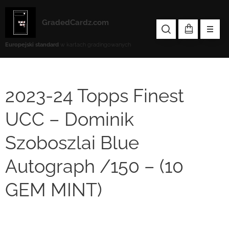
GradedCardz.com
Europejski standard
w kartach gradingowanych
2023-24 Topps Finest
UCC – Dominik
Szoboszlai Blue
Autograph /150 – (10
GEM MINT)