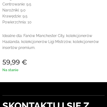
Centrowanie: 9.5
Narożniki: 9.0
Krawędzie: 9.5
Powierzchnia: 10
Idealne dla: Fanów Manchester City, kolekcjonerów
Haalanda, kolekcjonerów Ligi Mistrzów, kolekcjonerów
insertów premium.
59,99
€
Na stanie
SKONTAKTUJ SIĘ Z