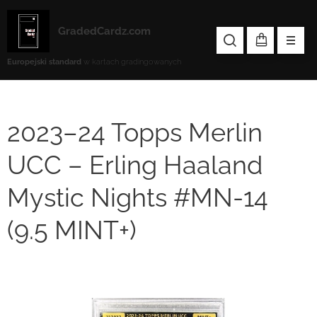
GradedCardz.com
Europejski standard
w kartach gradingowanych
2023–24 Topps Merlin
UCC – Erling Haaland
Mystic Nights #MN-14
(9.5 MINT+)