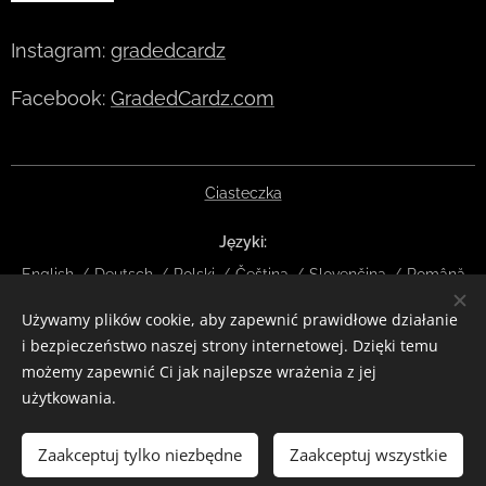
Instagram:
gradedcardz
Facebook:
GradedCardz.com
Ciasteczka
Języki
English
Deutsch
Polski
Čeština
Slovenčina
Română
Używamy plików cookie, aby zapewnić prawidłowe działanie
Waluty
i bezpieczeństwo naszej strony internetowej. Dzięki temu
EUR €
CZK Kč
DKK kr
NOK kr
GBP £
SEK kr
CHF
możemy zapewnić Ci jak najlepsze wrażenia z jej
HUF Ft
ISK kr
USD $
PLN zł
RON lei
użytkowania.
Włóż do koszyka
Zaakceptuj tylko niezbędne
Zaakceptuj wszystkie