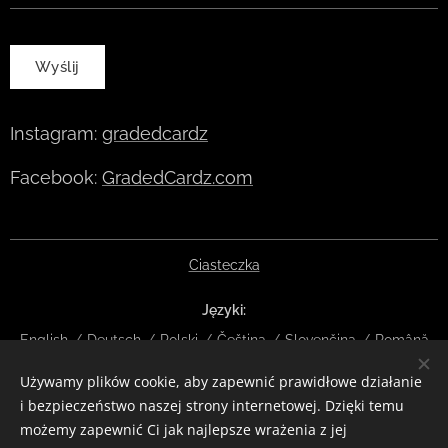
Wyślij
Instagram:
gradedcardz
Facebook:
GradedCardz.com
Ciasteczka
Języki
English
Deutsch
Polski
Čeština
Slovenčina
Română
Używamy plików cookie, aby zapewnić prawidłowe działanie
Waluty
i bezpieczeństwo naszej strony internetowej. Dzięki temu
EUR €
CZK Kč
DKK kr
NOK kr
GBP £
SEK kr
CHF
możemy zapewnić Ci jak najlepsze wrażenia z jej
HUF Ft
ISK kr
USD $
PLN zł
RON lei