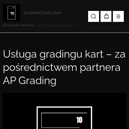
GradedCardz.com
Europejski standard
w kartach gradingowanych
Usługa gradingu kart – za
pośrednictwem partnera
AP Grading