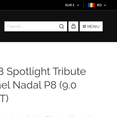
EUR
€
RO
MENIU
 Spotlight Tribute
el Nadal P8 (9.0
T)