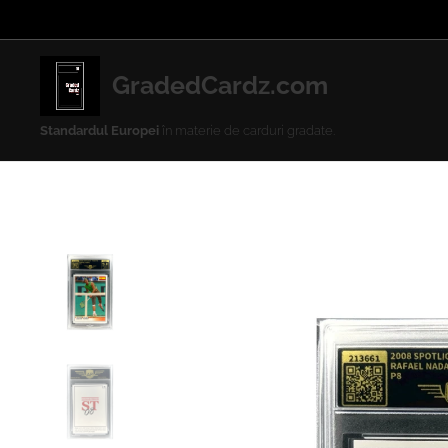
GradedCardz.com
Standardul Europei
în materie de carduri gradate.