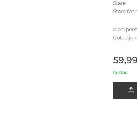
Stare:
Stare foa
Ideal pent
Colecționa
59,9
În stoc