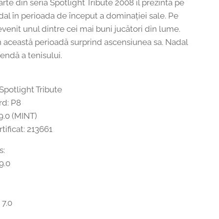
rte din seria Spotlight Tribute 2008 îl prezintă pe
dal
în perioada de început a dominației sale. Pe
venit unul dintre cei mai buni jucători din lume.
in această perioadă surprind ascensiunea sa. Nadal
endă a tenisului.
Spotlight Tribute
rd: P8
9.0 (MINT)
ificat: 213661
s:
9.0
 7.0