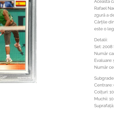
Această ca
Rafael Na
zgură a de
Cărțile d
este o leg
Detalii:
Set: 2008 
Număr ca
Evaluare: 
Număr cert
Subgrade
Centrare: 
Colțuri: 10
Muchii: 10
Suprafață: