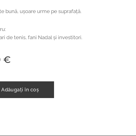
rte bună, ușoare urme pe suprafață.
ru:
ri de tenis, fani Nadal și investitori.
9
€
Adăugați în coș