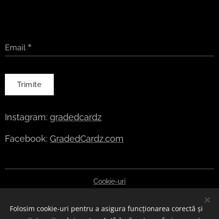
Email
Trimite
Instagram:
gradedcardz
Facebook:
GradedCardz.com
Cookie-uri
Selectează
Folosim cookie-uri pentru a asigura funcționarea corectă și
English
Deutsch
Polski
Čeština
Slovenčina
Română