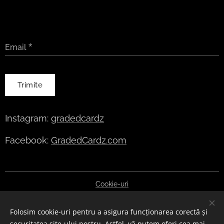
Email
Trimite
Instagram:
gradedcardz
Facebook:
GradedCardz.com
Cookie-uri
Selectează
Folosim cookie-uri pentru a asigura funcționarea corectă și
English
Deutsch
Polski
Čeština
Slovenčina
Română
securitatea site-ului nostru. Astfel, vă putem oferi cea mai