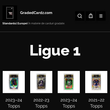
GradedCardz.com
Standardul Europei
în materie de carduri gradate.
Ligue 1
2023–24
2022-23
2023–24
2021–22
Topps
Topps
Topps
Topps