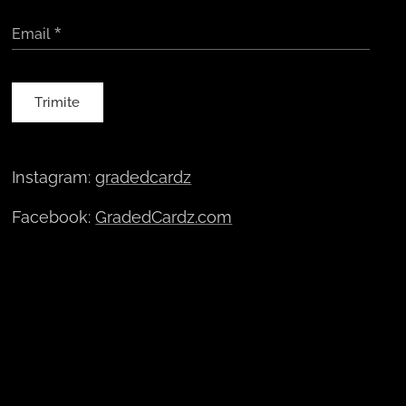
Email
Trimite
Instagram:
gradedcardz
Facebook:
GradedCardz.com