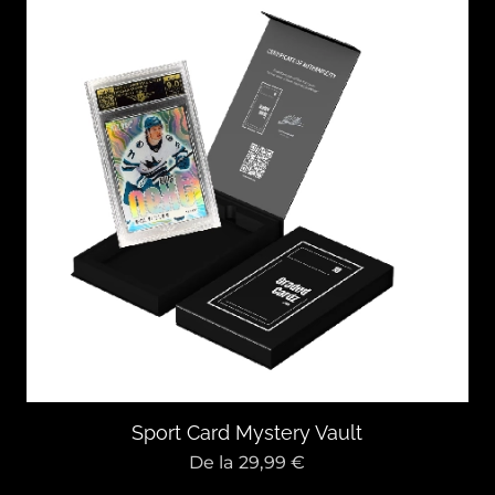
Sport Card Mystery Vault
De la
29,99
€