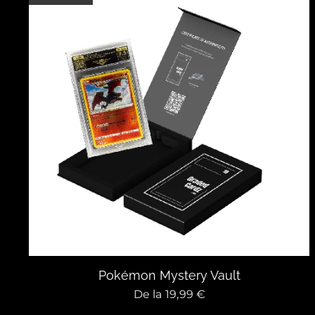
Pokémon Mystery Vault
De la
19,99
€