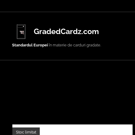
GradedCardz.com
Standardul Europei
în materie de carduri gradate.
Stoc limitat