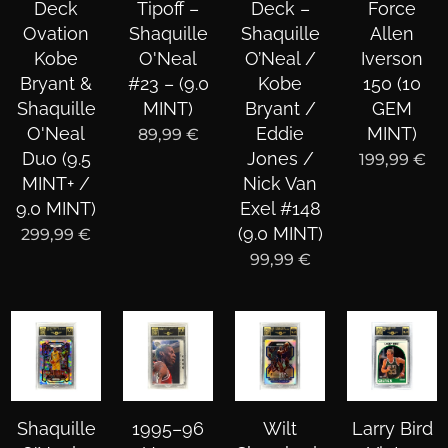
Deck
Tipoff –
Deck –
Force
Ovation
Shaquille
Shaquille
Allen
Kobe
O'Neal
O’Neal /
Iverson
Bryant &
#23 – (9.0
Kobe
150 (10
Shaquille
MINT)
Bryant /
GEM
O'Neal
Eddie
MINT)
89,99
€
Duo (9.5
Jones /
199,99
€
MINT+ /
Nick Van
9.0 MINT)
Exel #148
(9.0 MINT)
299,99
€
99,99
€
Shaquille
1995–96
Wilt
Larry Bird