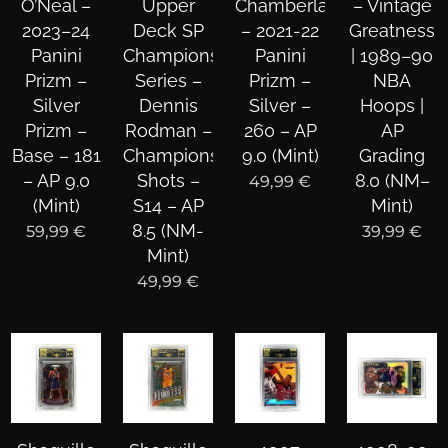
O’Neal –
Upper
Chamberlain
– Vintage
2023–24
Deck SP
– 2021-22
Greatness
Panini
Championship
Panini
| 1989–90
Prizm –
Series –
Prizm –
NBA
Silver
Dennis
Silver –
Hoops |
Prizm –
Rodman –
260 – AP
AP
Base – 181
Championship
9.0 (Mint)
Grading
– AP 9.0
Shots –
8.0 (NM–
49,99
€
(Mint)
S14 – AP
Mint)
8.5 (NM-
59,99
€
39,99
€
Mint)
49,99
€