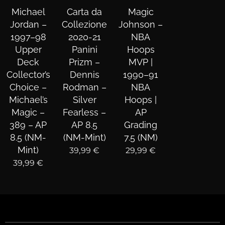
Michael
Carta da
Magic
Jordan –
Collezione
Johnson –
1997–98
2020-21
NBA
Upper
Panini
Hoops
Deck
Prizm –
MVP |
Collector’s
Dennis
1990–91
Choice –
Rodman –
NBA
Michael’s
Silver
Hoops |
Magic –
Fearless –
AP
389 – AP
AP 8.5
Grading
8.5 (NM-
(NM-Mint)
7.5 (NM)
Mint)
39,99
€
29,99
€
39,99
€