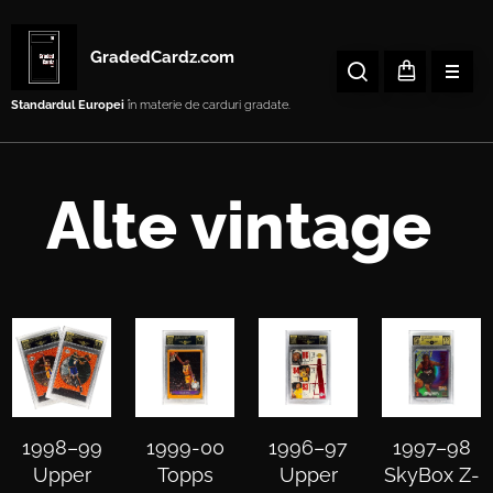
GradedCardz.com
Standardul Europei
în materie de carduri gradate.
Alte vintage
1998–99
1999-00
1996–97
1997–98
Upper
Topps
Upper
SkyBox Z-