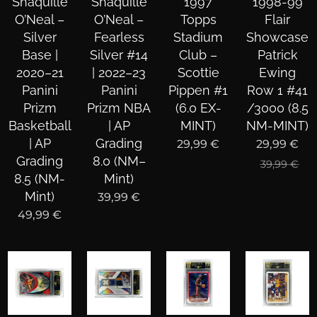
Shaquille
Shaquille
1997
1998-99
O’Neal –
O’Neal –
Topps
Flair
Silver
Fearless
Stadium
Showcase
Base |
Silver #14
Club –
Patrick
2020–21
| 2022–23
Scottie
Ewing
Panini
Panini
Pippen #1
Row 1 #41
Prizm
Prizm NBA
(6.0 EX-
/3000 (8.5
Basketball
| AP
MINT)
NM-MINT)
| AP
Grading
29,99
€
29,99
€
Grading
8.0 (NM–
39,99
€
8.5 (NM-
Mint)
Mint)
39,99
€
49,99
€