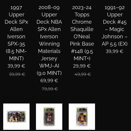
1997
2008-09
2023-24
1991–92
Upper
Upper
Topps
Upper
Deck SPx
Deck NBA
Chrome
Deck #45
Allen
SPx Allen
Shaquille
– Magic
Iverson
Iverson
O’Neal
Johnson –
SPX-35
Winning
Pink Base
AP 5.5 (EX)
(8.5 NM-
Materials
#148 (9.5
39,99
€
MINT)
Jersey
MINT+)
WMJ-AI
39,99
€
29,99
€
(9.0 MINT)
59,99
€
49,99
€
69,99
€
79,99
€