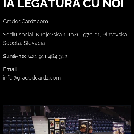
IA LEGĂTURA CU NOI
GradedCardz.com
Sediu social: Kirejevská 1119/6, 979 01, Rimavská
Sobota, Slovacia
Sună-ne:
+421 911 484 312
Email
info@gradedcardz.com