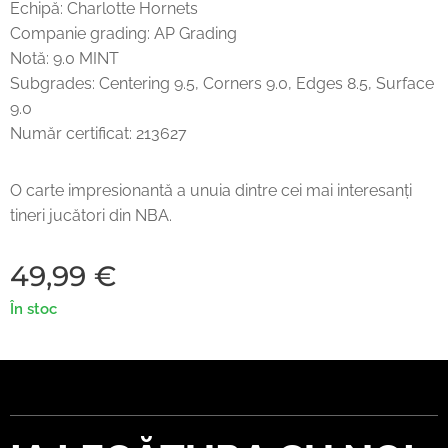
Echipă: Charlotte Hornets
Companie grading: AP Grading
Notă: 9.0 MINT
Subgrades: Centering 9.5, Corners 9.0, Edges 8.5, Surface
9.0
Număr certificat: 213627
O carte impresionantă a unuia dintre cei mai interesanți
tineri jucători din NBA.
49,99
€
În stoc