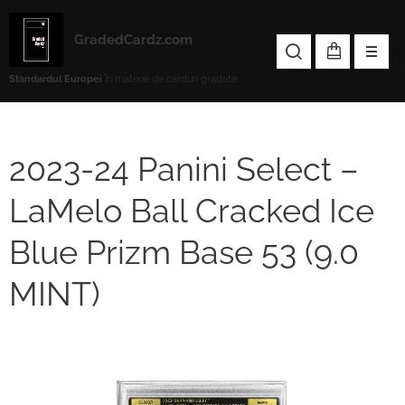
GradedCardz.com
Standardul Europei
în materie de carduri gradate.
2023-24 Panini Select –
LaMelo Ball Cracked Ice
Blue Prizm Base 53 (9.0
MINT)