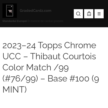
GradedCardz.com
Standardul Europei
în materie de carduri gradate.
2023–24 Topps Chrome
UCC – Thibaut Courtois
Color Match /99
(#76/99) – Base #100 (9
MINT)