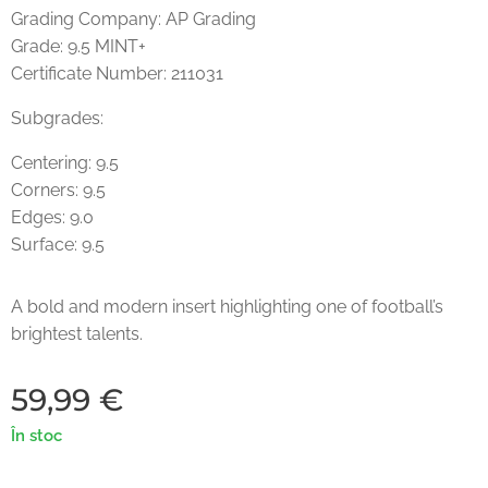
Grading Company: AP Grading
Grade: 9.5 MINT+
Certificate Number: 211031
Subgrades:
Centering: 9.5
Corners: 9.5
Edges: 9.0
Surface: 9.5
A bold and modern insert highlighting one of football’s
brightest talents.
59,99
€
În stoc