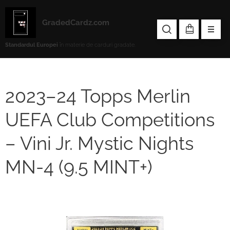
GradedCardz.com
Standardul Europei
în materie de carduri gradate.
2023–24 Topps Merlin
UEFA Club Competitions
– Vini Jr. Mystic Nights
MN-4 (9.5 MINT+)