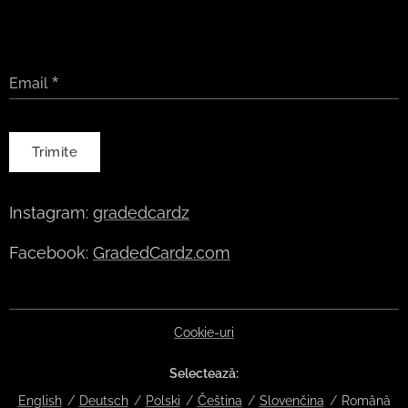
Email
Trimite
Instagram:
gradedcardz
Facebook:
GradedCardz.com
Cookie-uri
Selectează
English
Deutsch
Polski
Čeština
Slovenčina
Română