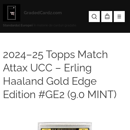
GradedCardz.com
Standardul Europei
în materie de carduri gradate.
2024–25 Topps Match
Attax UCC – Erling
Haaland Gold Edge
Edition #GE2 (9.0 MINT)