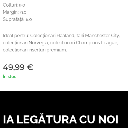
Colțuri: 9.0
Margini: 9.0
Suprafață: 8.0
Ideal pentru: Colecționari Haaland, fani Manchester City,
colecționari Norvegia, colecționari Champions League,
colecționari inserturi premium.
49,99
€
În stoc
IA LEGĂTURA CU NOI