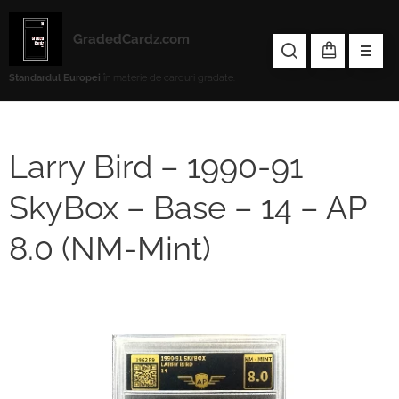
GradedCardz.com
Standardul Europei
în materie de carduri gradate.
Larry Bird – 1990-91
SkyBox – Base – 14 – AP
8.0 (NM-Mint)