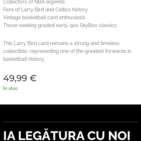
Collectors of NBA legends
Fans of Larry Bird and Celtics history
Vintage basketball card enthusiasts
Those seeking graded early-90s SkyBox classics
This Larry Bird card remains a strong and timeless
collectible, representing one of the greatest forwards in
basketball history.
49,99
€
În stoc
IA LEGĂTURA CU NOI