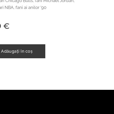
ri Chicago Bulls, fani Michael Jordan,
ri NBA, fani ai anilor ’90
9
€
Adăugați în coș