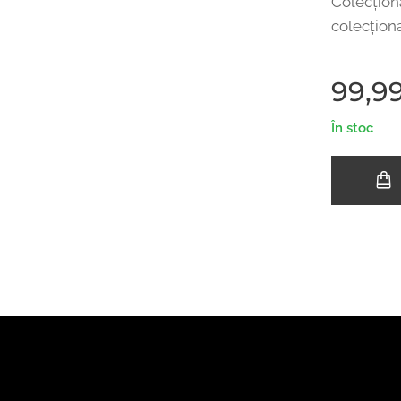
Colecționa
colecționa
99,9
În stoc