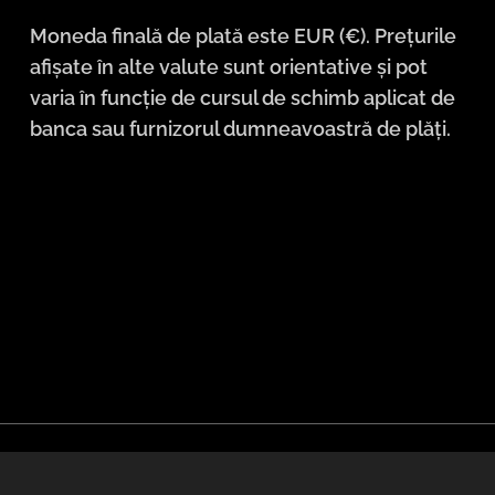
Moneda finală de plată este EUR (€). Prețurile
afișate în alte valute sunt orientative și pot
varia în funcție de cursul de schimb aplicat de
banca sau furnizorul dumneavoastră de plăți.
Selectează
English
Deutsch
Čeština
Slovenči