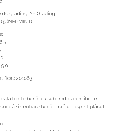
č
de grading: AP Grading
 8.5 (NM-MINT)
s:
8.5
5
.0
 9.0
tificat: 201063
erală foarte bună, cu subgrades echilibrate.
curată și centrare bună oferă un aspect plăcut.
ru: