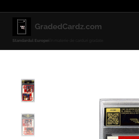
GradedCardz.com
Standardul Europei
în materie de carduri gradate.