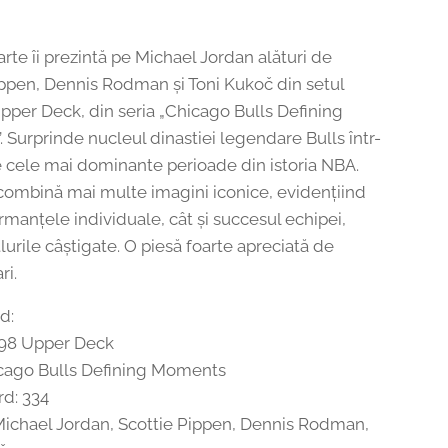
rte îi prezintă pe Michael Jordan alături de
ippen, Dennis Rodman și Toni Kukoč din setul
pper Deck, din seria „Chicago Bulls Defining
 Surprinde nucleul dinastiei legendare Bulls într-
e cele mai dominante perioade din istoria NBA.
combină mai multe imagini iconice, evidențiind
rmanțele individuale, cât și succesul echipei,
itlurile câștigate. O piesă foarte apreciată de
ri.
rd:
-98 Upper Deck
icago Bulls Defining Moments
d: 334
 Michael Jordan, Scottie Pippen, Dennis Rodman,