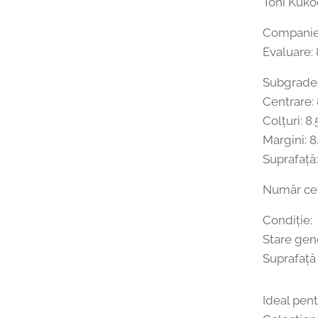
Toni Kuko
Companie 
Evaluare:
Subgrade
Centrare: 
Colțuri: 8.
Margini: 8
Suprafață:
Număr cer
Condiție:
Stare gen
Suprafață 
Ideal pent