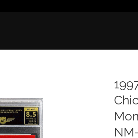
199
Chic
Mom
NM-