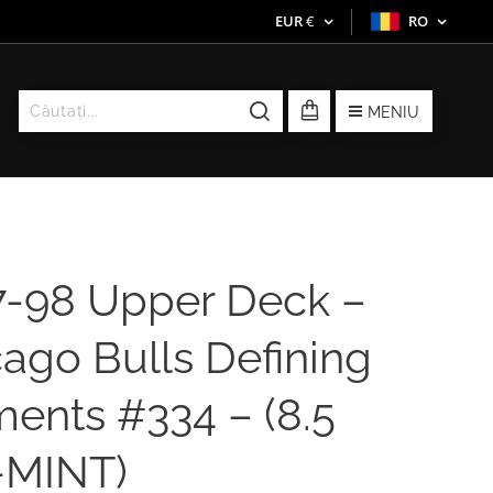
EUR
€
RO
MENIU
7-98 Upper Deck –
ago Bulls Defining
ents #334 – (8.5
MINT)