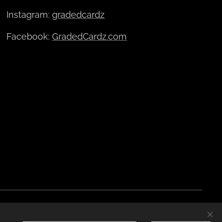
Instagram:
gradedcardz
Facebook:
GradedCardz.com
Polski
Moneda
EUR €
CZK Kč
DKK kr
na
Română
NOK kr
GBP £
SEK kr