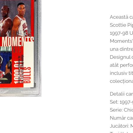
Această ca
Scottie P
1997-98 U
Moments”.
una dintr
Designul 
atât perfo
inclusiv t
colecționa
Detalii ca
Set: 1997
Serie: Ch
Număr car
Jucători: