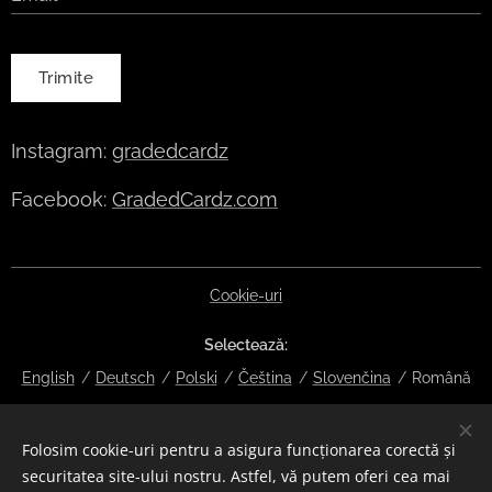
Trimite
Instagram:
gradedcardz
Facebook:
GradedCardz.com
Cookie-uri
Selectează
English
Deutsch
Polski
Čeština
Slovenčina
Română
Moneda
Folosim cookie-uri pentru a asigura funcționarea corectă și
EUR €
CZK Kč
DKK kr
NOK kr
GBP £
SEK kr
CHF
securitatea site-ului nostru. Astfel, vă putem oferi cea mai
HUF Ft
ISK kr
USD $
PLN zł
RON lei