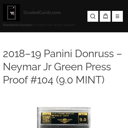
GradedCardz.com
Standardul Europei
în materie de carduri gradate.
2018–19 Panini Donruss –
Neymar Jr Green Press
Proof #104 (9.0 MINT)