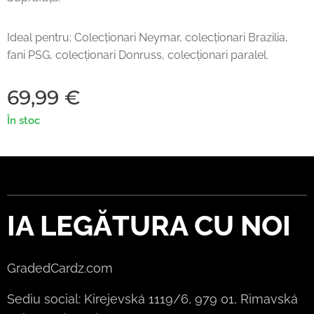
Ideal pentru: Colecționari Neymar, colecționari Brazilia,
fani PSG, colecționari Donruss, colecționari paralel.
69,99
€
În stoc
IA LEGĂTURA CU NOI
GradedCardz.com
Sediu social: Kirejevská 1119/6, 979 01, Rimavská