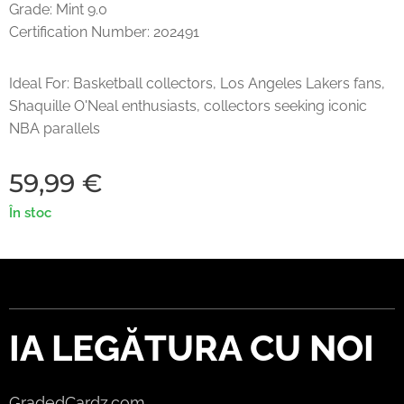
Grade: Mint 9.0
Certification Number: 202491
Ideal For: Basketball collectors, Los Angeles Lakers fans,
Shaquille O'Neal enthusiasts, collectors seeking iconic
NBA parallels
59,99
€
În stoc
IA LEGĂTURA CU NOI
GradedCardz.com