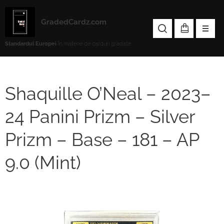
GradedCardz.com
Standardul Europei
în materie de carduri gradate.
Shaquille O’Neal – 2023–
24 Panini Prizm – Silver
Prizm – Base – 181 – AP
9.0 (Mint)