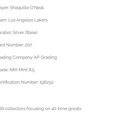
ayer: Shaquille O'Neal
am: Los Angeles Lakers
rallel: Silver (Base)
ard Number: 207
rading Company: AP Grading
ade: NM-Mint 8.5
rtification Number: 196252
A collectors focusing on all-time greats