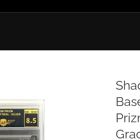
Shaq
Base
Priz
Grad