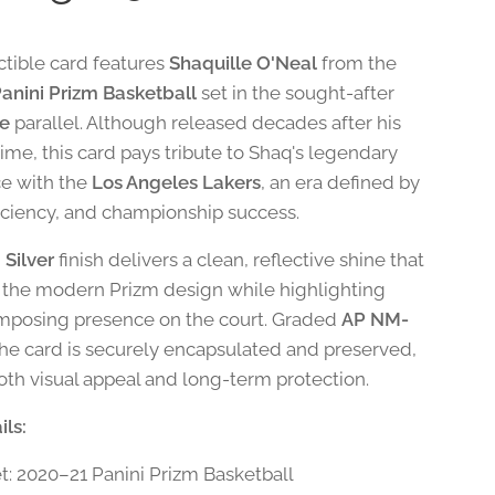
ctible card features
Shaquille O'Neal
from the
anini Prizm Basketball
set in the sought-after
se
parallel. Although released decades after his
ime, this card pays tribute to Shaq's legendary
e with the
Los Angeles Lakers
, an era defined by
ficiency, and championship success.
 Silver
finish delivers a clean, reflective shine that
the modern Prizm design while highlighting
imposing presence on the court. Graded
AP NM-
 the card is securely encapsulated and preserved,
both visual appeal and long-term protection.
ils:
t: 2020–21 Panini Prizm Basketball