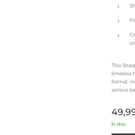
Sh
Pa
Co
co
This Shaqu
timeless 
format, m
serious ba
49,9
În stoc