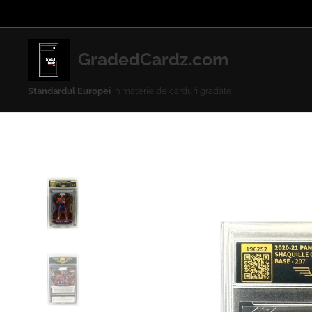
GradedCardz.com
Standardul Europei
în materie de carduri gradate.