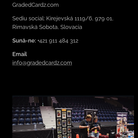
GradedCardz.com
Sediu social: Kirejevská 1119/6, 979 01,
Rimavská Sobota, Slovacia
Sună-ne:
+421 911 484 312
Email
info@gradedcardz.com