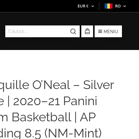
EUR
€
RO
MENIU
uille O’Neal – Silver
 | 2020–21 Panini
m Basketball | AP
ing 8.5 (NM-Mint)