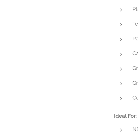
Pl
Te
Pa
C
G
Gr
Ce
Ideal For:
NB