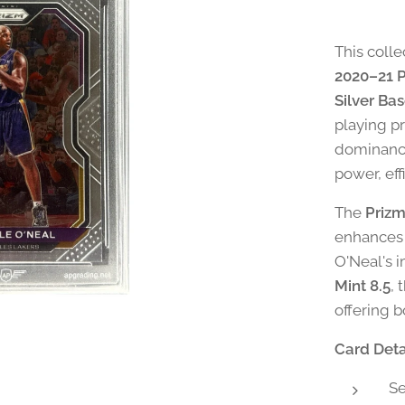
This colle
2020–21 P
Silver Ba
playing pr
dominanc
power, ef
The
Prizm
enhances 
O'Neal's 
Mint 8.5
,
offering 
Card Deta
Se