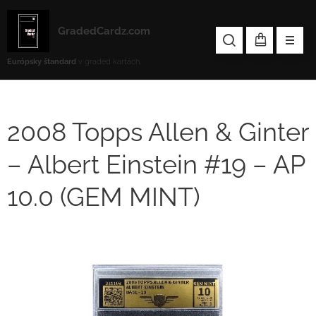
GradedCardz.com
Európsky štandard
v graded kartách.
2008 Topps Allen & Ginter
– Albert Einstein #19 – AP
10.0 (GEM MINT)