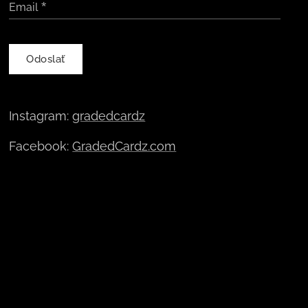
Email
Odoslať
Instagram:
gradedcardz
Facebook:
GradedCardz.com