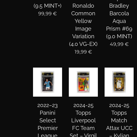
(9.5 MINT+)
Ronaldo
Bradley
Common
Barcola
99,99
€
Yellow
Aqua
Image
Prism #69
Variation
(9.0 MINT)
(4.0 VG-EX)
49,99
€
19,99
€
2022–23
2024-25
2024-25
Panini
Topps
Topps
Select
Liverpool
Match
Premier
FC Team
Attax UCC
League
Set – Virgil
– Kylian