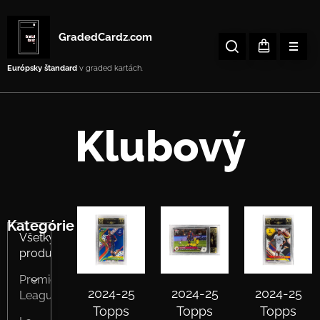
GradedCardz.com
Európsky štandard
v graded kartách.
Klubový
Kategórie
Všetky
produkty
Premier
2024-25
2024-25
2024-25
League
Topps
Topps
Topps