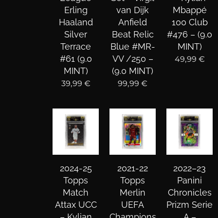
Erling
van Dijk
Mbappé
Haaland
Anfield
100 Club
Silver
Beat Relic
#476 – (9.0
Terrace
Blue #MR-
MINT)
#61 (9.0
VV /250 –
49,99
€
MINT)
(9.0 MINT)
39,99
€
99,99
€
2024-25
2021-22
2022–23
Topps
Topps
Panini
Match
Merlin
Chronicles
Attax UCC
UEFA
Prizm Serie
– Kylian
Champions
A –