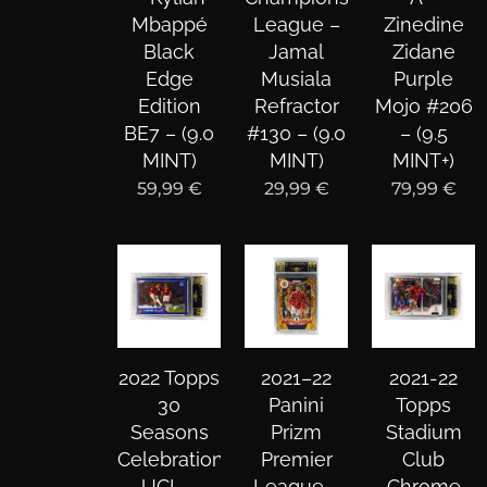
Mbappé
League –
Zinedine
Black
Jamal
Zidane
Edge
Musiala
Purple
Edition
Refractor
Mojo #206
BE7 – (9.0
#130 – (9.0
– (9.5
MINT)
MINT)
MINT+)
59,99
€
29,99
€
79,99
€
2022 Topps
2021–22
2021-22
30
Panini
Topps
Seasons
Prizm
Stadium
Celebration
Premier
Club
UCL –
League –
Chrome