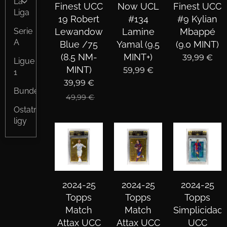
La
Finest UCC
Now UCL
Finest UCC
Liga
19 Robert
#134
#9 Kylian
Serie
Lewandowski
Lamine
Mbappé
A
Blue /75
Yamal (9.5
(9.0 MINT)
(8.5 NM-
MINT+)
39,99
€
Ligue
MINT)
59,99
€
1
39,99
€
Bundesliga
49,99
€
Ostatné
ligy
2024-25
2024-25
2024-25
Topps
Topps
Topps
Match
Match
Simplicidad
Attax UCC
Attax UCC
UCC