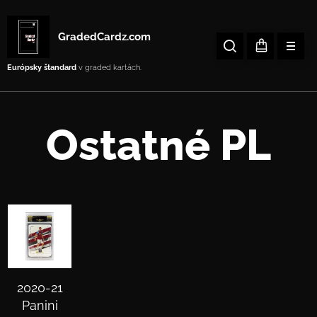
GradedCardz.com
Európsky štandard
v graded kartách.
Ostatné PL
2020-21
Panini