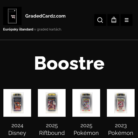
GradedCardz.com
Európsky štandard
v graded kartách.
Boostre
2024
2025
2025
2023
Disney
Riftbound
Pokémon
Pokémon