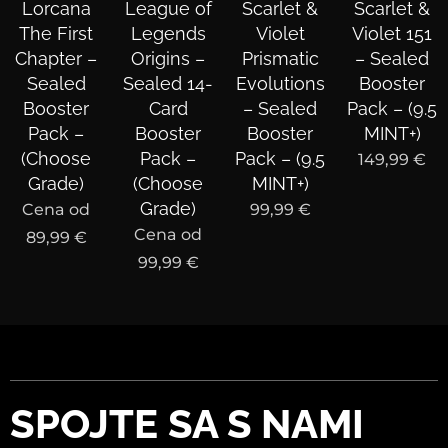
Lorcana
League of
Scarlet &
Scarlet &
The First
Legends
Violet
Violet 151
Chapter –
Origins –
Prismatic
– Sealed
Sealed
Sealed 14-
Evolutions
Booster
Booster
Card
– Sealed
Pack – (9.5
Pack –
Booster
Booster
MINT+)
(Choose
Pack –
Pack – (9.5
149,99
€
Grade)
(Choose
MINT+)
Grade)
Cena od
99,99
€
Cena od
89,99
€
99,99
€
SPOJTE
SA S NAMI