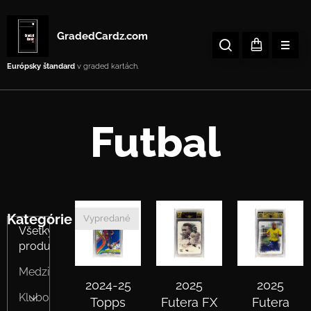
GradedCardz.com
Európsky štandard
v graded kartách.
Futbal
Kategórie
Vypredané
Všetky
produkty
Medzinárodný
2024-25
2025
2025
Klubový
Topps
Futera FX
Futera