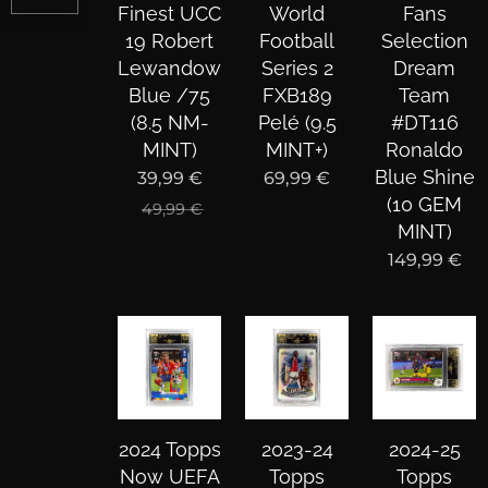
Finest UCC
World
Fans
19 Robert
Football
Selection
Lewandowski
Series 2
Dream
Blue /75
FXB189
Team
(8.5 NM-
Pelé (9.5
#DT116
MINT)
MINT+)
Ronaldo
Blue Shine
39,99
€
69,99
€
(10 GEM
49,99
€
MINT)
149,99
€
2024 Topps
2023-24
2024-25
Now UEFA
Topps
Topps