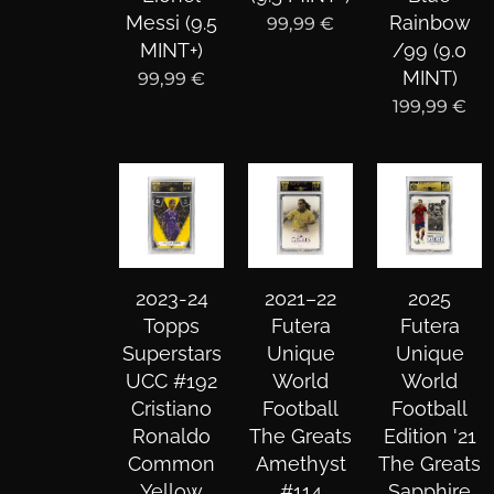
Messi (9.5
Rainbow
99,99
€
MINT+)
/99 (9.0
MINT)
99,99
€
199,99
€
2023-24
2021–22
2025
Topps
Futera
Futera
Superstars
Unique
Unique
UCC #192
World
World
Cristiano
Football
Football
Ronaldo
The Greats
Edition '21
Common
Amethyst
The Greats
Yellow
#114
Sapphire