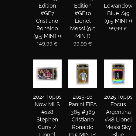
Edition
Edition
Lewandows
#GE7
#GE10
Blue /49
Cristiano
Lionel
(9.5 MINT+)
Ronaldo
Messi (9.0
99,99
€
(9.5 MINT+)
MINT)
149,99
€
99,99
€
2024 Topps
2015-16
2025 Topps
Now MLS
Panini FIFA
Focus
#128
365 #389
Argentina
Stephen
Cristiano
#48 Lionel
Curry /
Ronaldo
Messi Sky
Lionel
(9.5 MINT+)
Blue