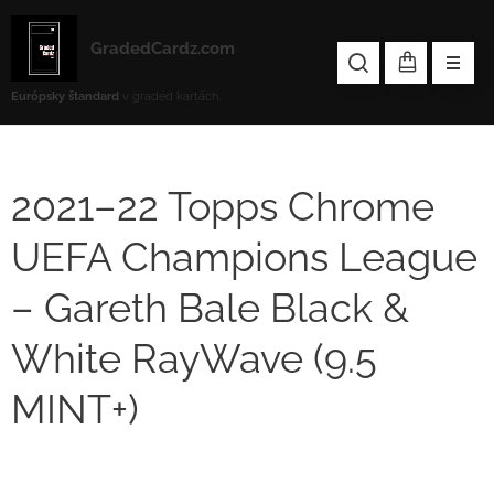
GradedCardz.com
Európsky štandard
v graded kartách.
2021–22 Topps Chrome
UEFA Champions League
– Gareth Bale Black &
White RayWave (9.5
MINT+)