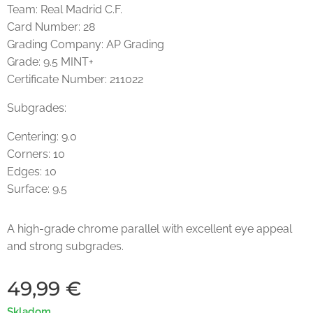
Team: Real Madrid C.F.
Card Number: 28
Grading Company: AP Grading
Grade: 9.5 MINT+
Certificate Number: 211022
Subgrades:
Centering: 9.0
Corners: 10
Edges: 10
Surface: 9.5
A high-grade chrome parallel with excellent eye appeal
and strong subgrades.
49,99
€
Skladom