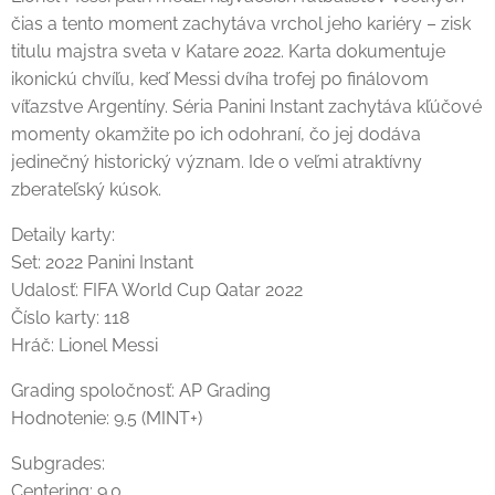
čias a tento moment zachytáva vrchol jeho kariéry – zisk
titulu majstra sveta v Katare 2022. Karta dokumentuje
ikonickú chvíľu, keď Messi dvíha trofej po finálovom
víťazstve Argentíny. Séria Panini Instant zachytáva kľúčové
momenty okamžite po ich odohraní, čo jej dodáva
jedinečný historický význam. Ide o veľmi atraktívny
zberateľský kúsok.
Detaily karty:
Set: 2022 Panini Instant
Udalosť: FIFA World Cup Qatar 2022
Číslo karty: 118
Hráč: Lionel Messi
Grading spoločnosť: AP Grading
Hodnotenie: 9.5 (MINT+)
Subgrades:
Centering: 9.0