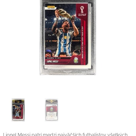
Lionel Messi patrí medzi najväčších futbalistov všetkých