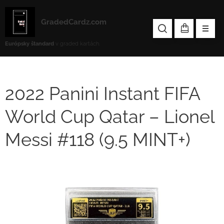
GradedCardz.com
Európsky štandard
v graded kartách.
2022 Panini Instant FIFA
World Cup Qatar – Lionel
Messi #118 (9.5 MINT+)