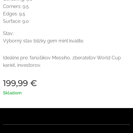
Corners: 9.5
Edges: 9.5
Surface: 9.0
Stav:
Výborný stav blízky gem mint kvalite.
Ideálne pre: fanúšikov Messiho, zberateľov World Cup
kariet, investorov.
199,99
€
Skladom