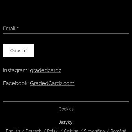
Email
Odoslať
Instagram:
gradedcardz
Facebook:
GradedCardz.com
Cookies
Jazyky
English
Deutsch
Polski
Čeština
Slovenčina
Română