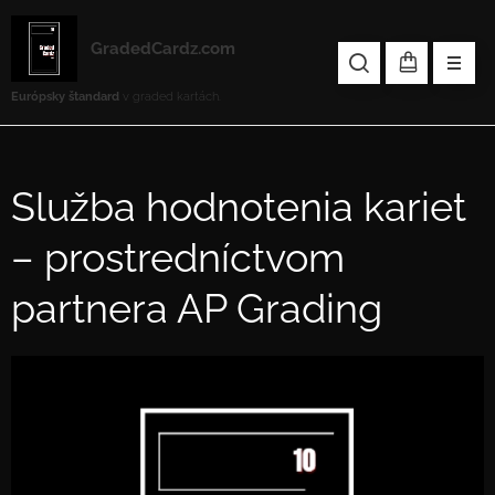
GradedCardz.com
Európsky štandard
v graded kartách.
Služba hodnotenia kariet
– prostredníctvom
partnera AP Grading