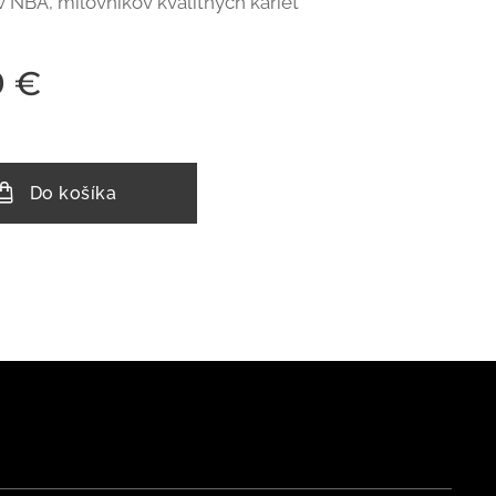
v NBA, milovníkov kvalitných kariet
9
€
Do košíka