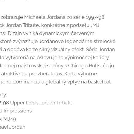
a zobrazuje Michaela Jordana zo série 1997-98
k Jordan Tribute, konkrétne z podsetu „MJ
ns“. Dizajn vyniká dynamickým červeným
ktoré zvýrazňuje Jordanove legendárne strelecké
 a dodáva karte silný vizuálny efekt. Séria Jordan
ola vytvorená na oslavu jeho výnimočnej kariéry
lednej majstrovskej sezóny s Chicago Bulls, čo ju
 atraktívnou pre zberateľov. Karta výborne
 jeho dominanciu a globálny vplyv na basketbal.
rty:
97-98 Upper Deck Jordan Tribute
J Impressions
y: MJ49
hael Jordan