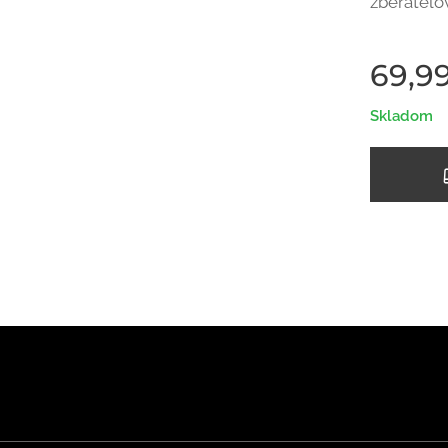
zberateľo
69,9
Skladom