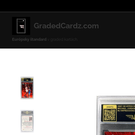
GradedCardz.com
Európsky štandard
v graded kartách.