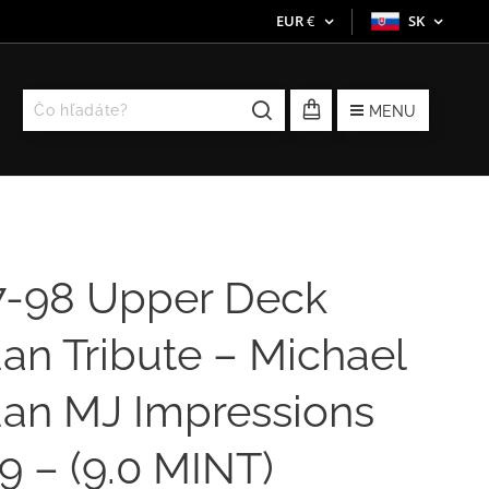
EUR
€
SK
MENU
7-98 Upper Deck
an Tribute – Michael
dan MJ Impressions
 – (9.0 MINT)