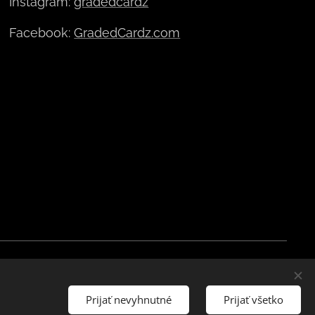
Instagram:
gradedcardz
Facebook:
GradedCardz.com
lski
Mena
EUR €
CZK Kč
DKK kr
Română
NOK kr
GBP £
SEK kr
Prijať nevyhnutné
Prijať všetko
CHF
HUF Ft
ISK kr