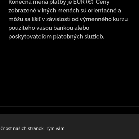
Konečná mena platby je EUR (€). Ceny
zobrazené v iných menách sú orientačné a
môžu sa líšiť v závislosti od výmenného kurzu
použitého vašou bankou alebo
poskytovateľom platobných služieb.
Jazyky
English
Deutsch
Po
Čeština
Slovenčina
ečnosť našich stránok. Tým vám