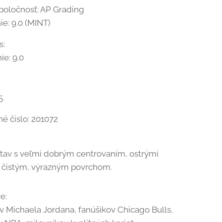
poločnosť: AP Grading
e: 9.0 (MINT)
s:
ie: 9.0
5
né číslo: 201072
tav s veľmi dobrým centrovaním, ostrými
 čistým, výrazným povrchom.
e:
v Michaela Jordana, fanúšikov Chicago Bulls,