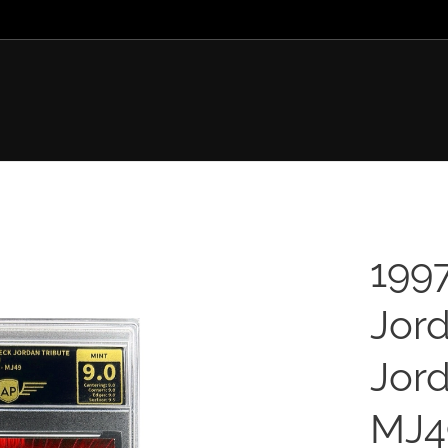
199
Jord
Jor
MJ49