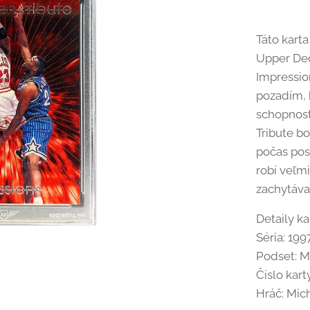
Táto kart
Upper Dec
Impressio
pozadím, 
schopnosti
Tribute b
počas pos
robí veľmi
zachytáva
Detaily ka
Séria: 19
Podset: M
Číslo kart
Hráč: Mic